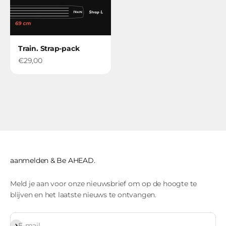
Train. Strap-pack
Verkoopprijs
€29,00
aanmelden & Be AHEAD.
Meld je aan voor onze nieuwsbrief om op de hoogte te
blijven en het laatste nieuws te ontvangen.
Inschrijven
E-mail