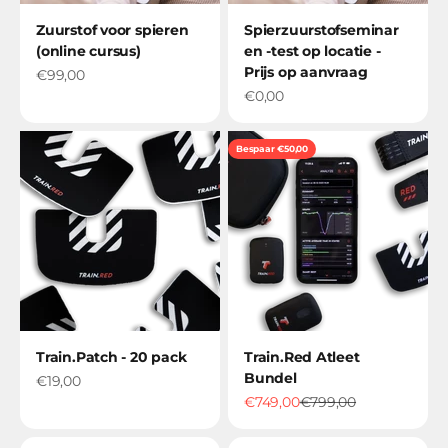
Zuurstof voor spieren
Spierzuurstofseminar
(online cursus)
en -test op locatie -
Prijs op aanvraag
Verkoopprijs
€99,00
Verkoopprijs
€0,00
Bespaar €50,00
Train.Patch - 20 pack
Train.Red Atleet
Bundel
Verkoopprijs
€19,00
Verkoopprijs
Regular price
€749,00
€799,00