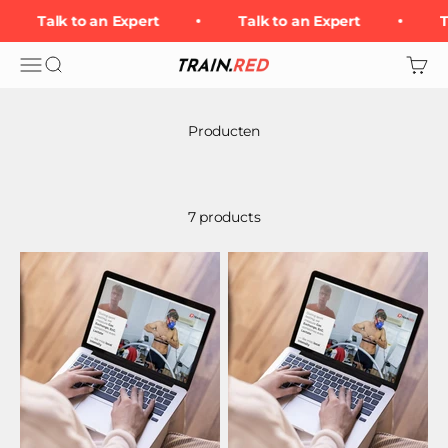
Overslaan naar inhoud
Talk to an Expert
Talk to an Expert
T
Navigatiemenu openen
Open zoeken
Open 
Train.Red
7 products