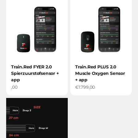
Train.Red FYER 2.0
Train.Red PLUS 2.0
Spierzuurstofsensor +
Muscle Oxygen Sensor
app
+ app
Verkoopprijs€699
Sale price
,00
€1.799,00